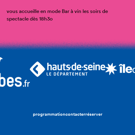
vous accueille en mode Bar à vin les soirs de
spectacle dès 18h3o
programmation
contacter
réserver