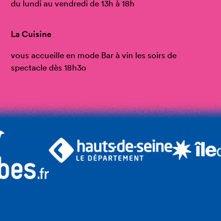
du lundi au vendredi de 13h à 18h
La Cuisine
vous accueille en mode Bar à vin les soirs de
spectacle dès 18h3o