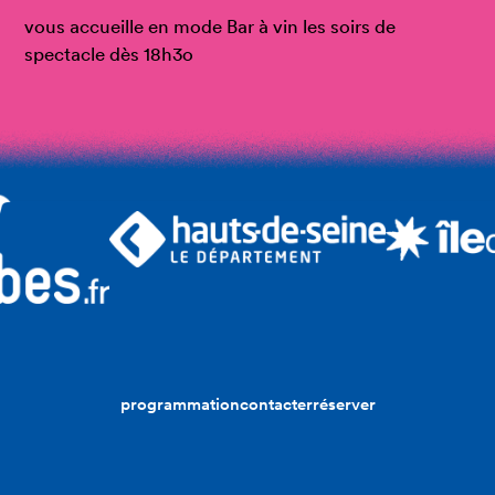
vous accueille en mode Bar à vin les soirs de
spectacle dès 18h3o
programmation
contacter
réserver