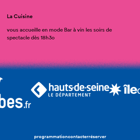
La Cuisine
vous accueille en mode Bar à vin les soirs de
spectacle dès 18h3o
programmation
contacter
réserver