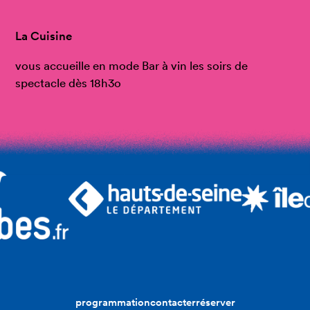
La Cuisine
vous accueille en mode Bar à vin les soirs de
spectacle dès 18h3o
programmation
contacter
réserver