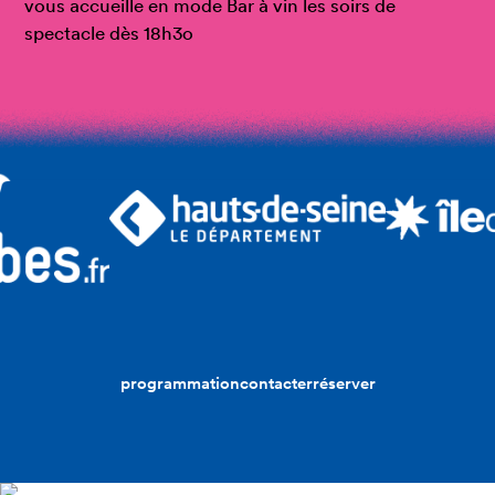
vous accueille en mode Bar à vin les soirs de
spectacle dès 18h3o
programmation
contacter
réserver