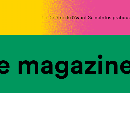
spectacles
Vous êtes
Le théâtre de l’Avant Seine
Infos pratiqu
e magazine