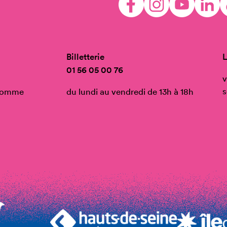
Billetterie
L
01 56 05 00 76
v
s
’Homme
du lundi au vendredi de 13h à 18h