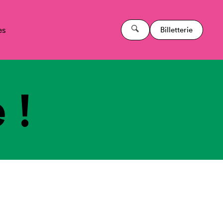
es
Billetterie
 !