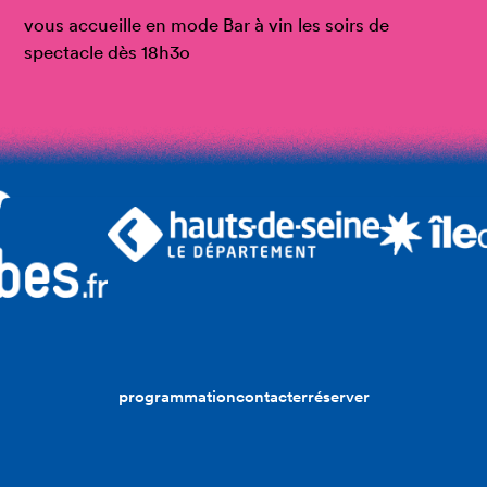
vous accueille en mode Bar à vin les soirs de
spectacle dès 18h3o
programmation
contacter
réserver