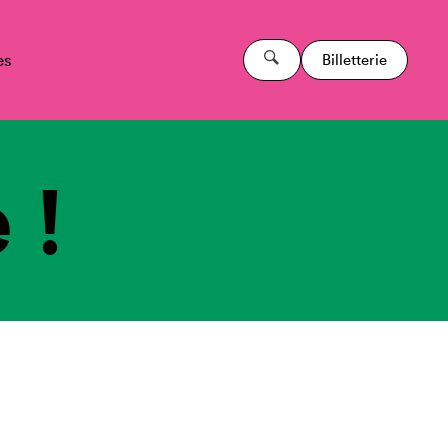
es
Billetterie
 !