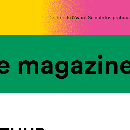
spectacles
Vous êtes
Le théâtre de l’Avant Seine
Infos pratiqu
e magazine