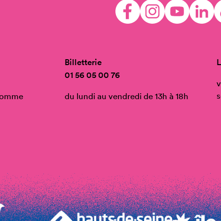
Billetterie
L
01 56 05 00 76
v
s
’Homme
du lundi au vendredi de 13h à 18h