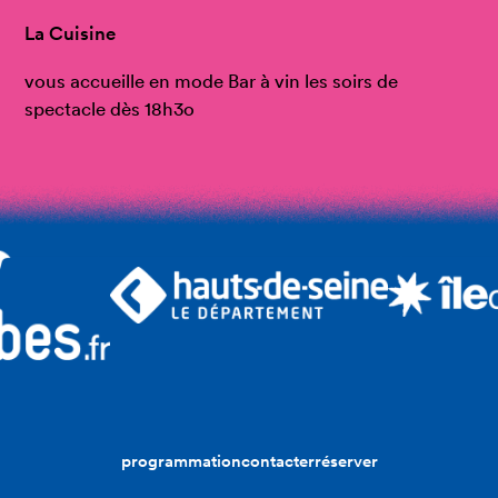
La Cuisine
vous accueille en mode Bar à vin les soirs de
spectacle dès 18h3o
programmation
contacter
réserver