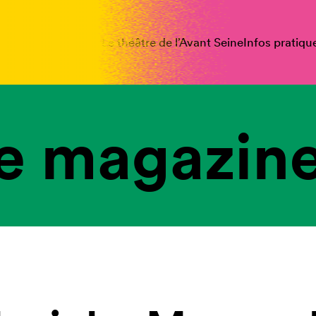
spectacles
Vous êtes
Le théâtre de l’Avant Seine
Infos pratiqu
e magazine