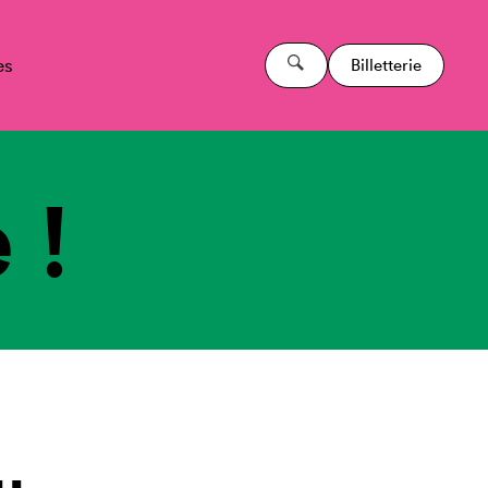
es
Billetterie
 !