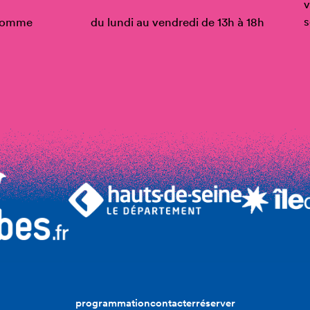
v
s
’Homme
du lundi au vendredi de 13h à 18h
programmation
contacter
réserver