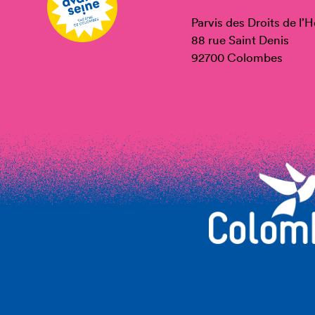
Parvis des Droits de l
88 rue Saint Denis
92700 Colombes