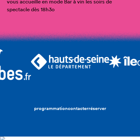
vous accueille en mode Bar à vin les soirs de
spectacle dès 18h3o
programmation
contacter
réserver