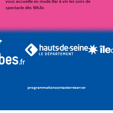
vous accueille en mode Bar à vin les soirs de
spectacle dès 18h3o
programmation
contacter
réserver