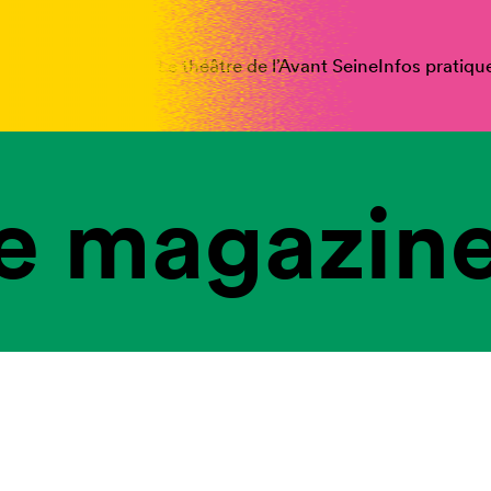
spectacles
Vous êtes
Le théâtre de l’Avant Seine
Infos pratiqu
e magazine