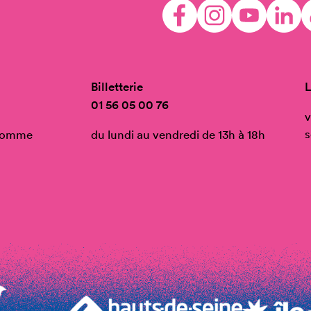
Billetterie
L
01 56 05 00 76
v
s
’Homme
du lundi au vendredi de 13h à 18h