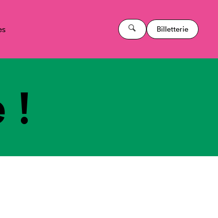
es
Billetterie
 !