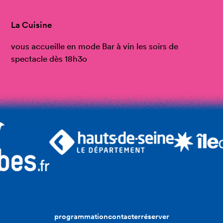
La Cuisine
vous accueille en mode Bar à vin les soirs de
spectacle dès 18h3o
programmation
contacter
réserver