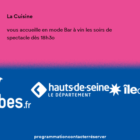
La Cuisine
vous accueille en mode Bar à vin les soirs de
spectacle dès 18h3o
programmation
contacter
réserver