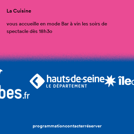
La Cuisine
vous accueille en mode Bar à vin les soirs de
spectacle dès 18h3o
programmation
contacter
réserver