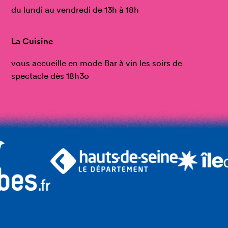
du lundi au vendredi de 13h à 18h
La Cuisine
vous accueille en mode Bar à vin les soirs de
spectacle dès 18h3o