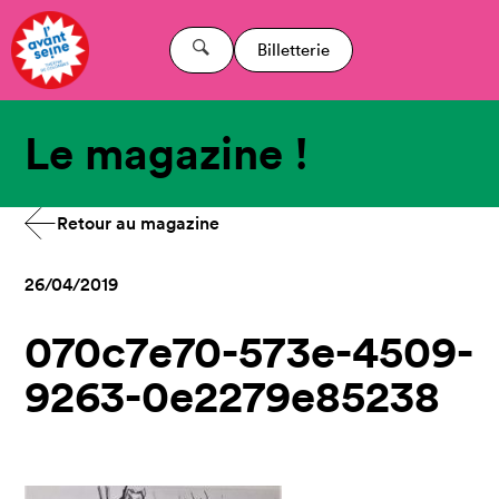
Billetterie
Le magazine !
Retour au magazine
26/04/2019
070c7e70-573e-4509-
9263-0e2279e85238