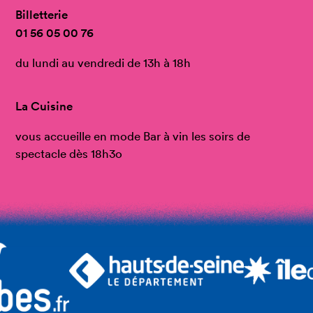
Billetterie
01 56 05 00 76
du lundi au vendredi de 13h à 18h
La Cuisine
vous accueille en mode Bar à vin les soirs de
spectacle dès 18h3o