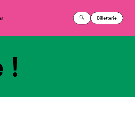
es
Billetterie
 !