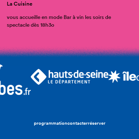
La Cuisine
vous accueille en mode Bar à vin les soirs de
spectacle dès 18h3o
programmation
contacter
réserver