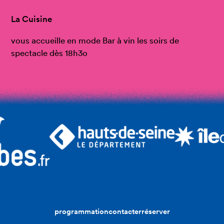
La Cuisine
vous accueille en mode Bar à vin les soirs de
spectacle dès 18h3o
programmation
contacter
réserver