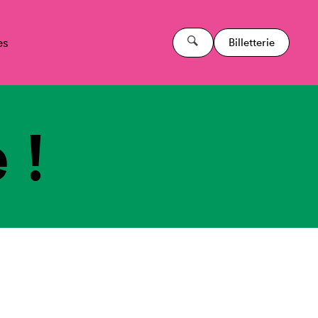
es
Billetterie
 !