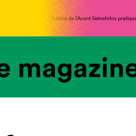
spectacles
Vous êtes
Le théâtre de l’Avant Seine
Infos pratiqu
e magazine