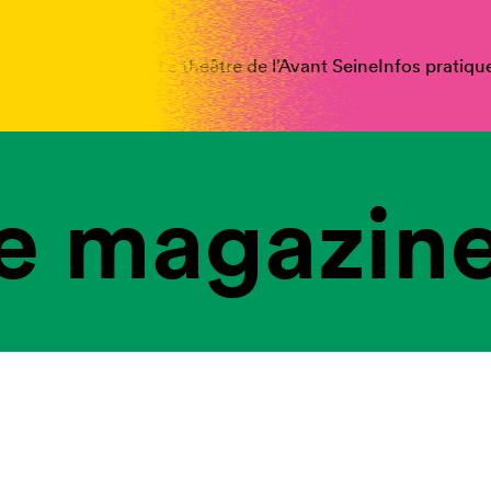
spectacles
Vous êtes
Le théâtre de l’Avant Seine
Infos pratiqu
e magazine