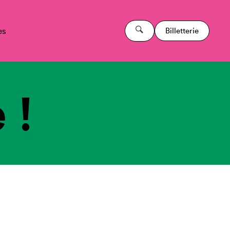
es
Billetterie
 !