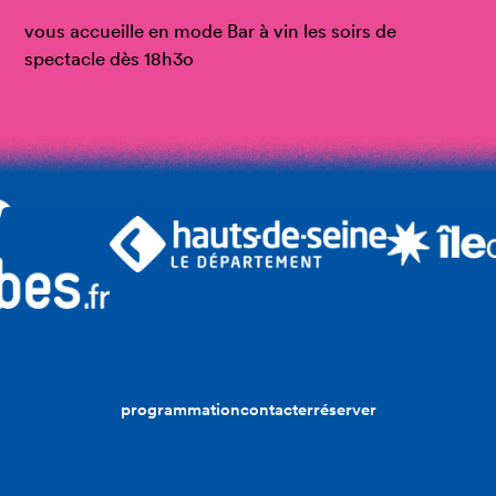
vous accueille en mode Bar à vin les soirs de
spectacle dès 18h3o
programmation
contacter
réserver