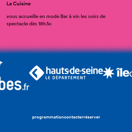
La Cuisine
vous accueille en mode Bar à vin les soirs de
spectacle dès 18h3o
programmation
contacter
réserver