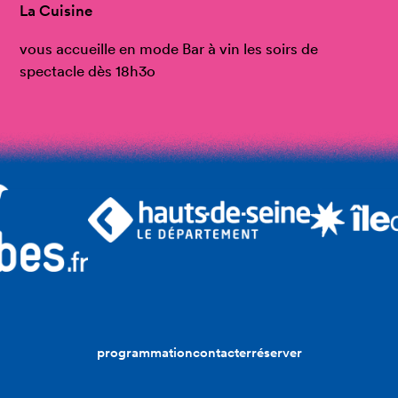
La Cuisine
vous accueille en mode Bar à vin les soirs de
spectacle dès 18h3o
programmation
contacter
réserver