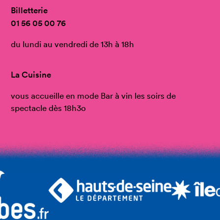
Billetterie
01 56 05 00 76
du lundi au vendredi de 13h à 18h
La Cuisine
vous accueille en mode Bar à vin les soirs de
spectacle dès 18h3o