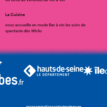
La Cuisine
vous accueille en mode Bar à vin les soirs de
spectacle dès 18h3o
programmation
contacter
réserver