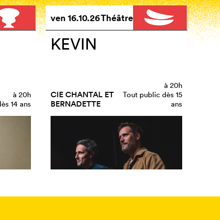
ven
16.10.26
Théâtre
KEVIN
à
20h
CIE CHANTAL ET
à
20h
Tout public dès 15
BERNADETTE
dès 14 ans
ans