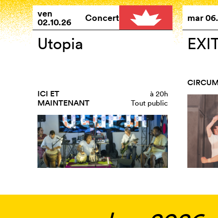
ven
Concert
mar
06.
02.10.26
Utopia
EXI
CIRCU
ICI ET
à
20h
MAINTENANT
Tout public