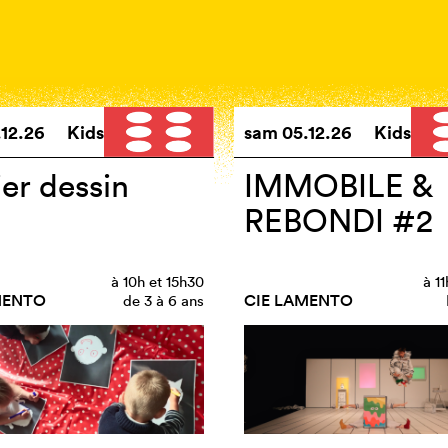
.12.26
Kids
sam
05.12.26
Kids
ier dessin
IMMOBILE &
REBONDI #2
à
10h
et
15h30
à
1
MENTO
CIE LAMENTO
de 3 à 6 ans