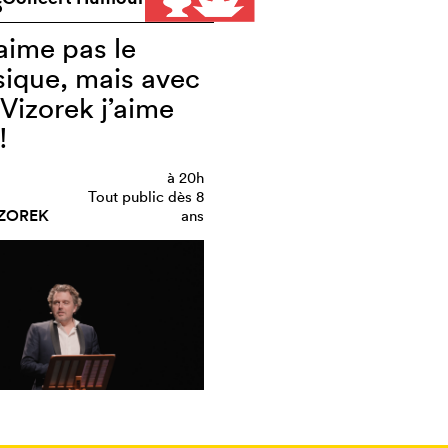
6
aime pas le
sique, mais avec
Vizorek j’aime
!
à
20h
Tout public dès 8
IZOREK
ans