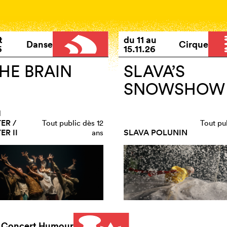
t
du
11
au
Danse
Cirque
6
15.11.26
THE BRAIN
SLAVA’S
SNOWSHOW
H
ER /
Tout public dès 12
Tout pu
R II
SLAVA POLUNIN
ans
Concert Humour