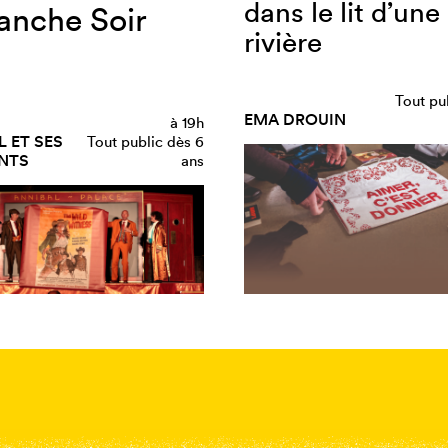
dans le lit d’une
anche Soir
rivière
Tout pu
EMA DROUIN
à
19h
 ET SES
Tout public dès 6
NTS
ans