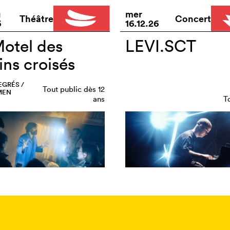
u
mer
Théâtre
Concert
6
16.12.26
otel des
LEVI.SCT
ins croisés
EGRÉS /
Tout public dès 12
MEN
ans
T