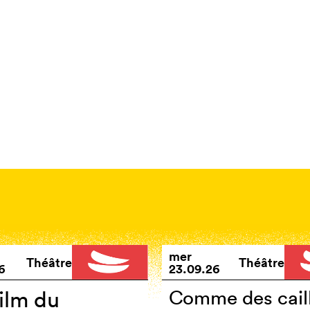
mer
Théâtre
Théâtre
6
23.09.26
ilm du
Comme des cail