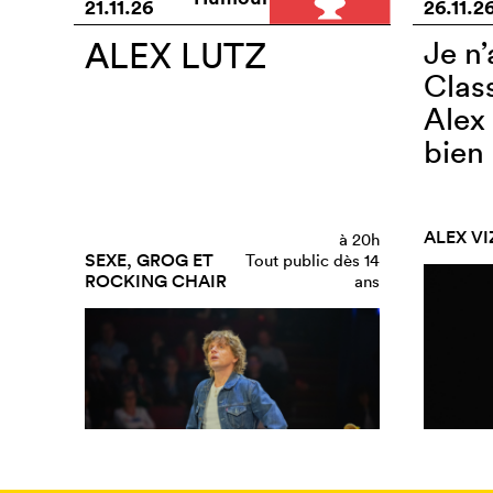
21.11.26
26.11.2
ALEX LUTZ
Je n’
Clas
Alex 
bien 
ALEX V
à
20h
SEXE, GROG ET
Tout public dès 14
ROCKING CHAIR
ans