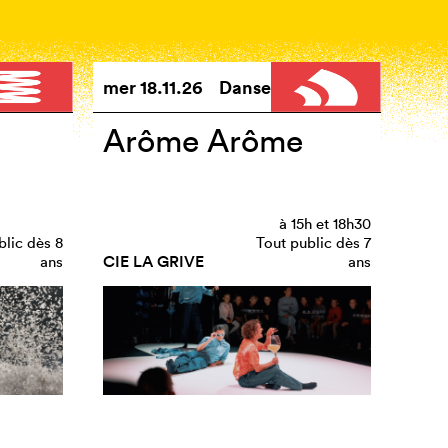
mer
18.11.26
Danse
Arôme Arôme
à
15h
et
18h30
blic dès 8
Tout public dès 7
CIE LA GRIVE
ans
ans