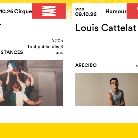
ven
10.26
Cirque
Humour
09.10.26
T
Louis Cattelat
à
20h
Tout public dès 8
MSTANCES
ans
ARECIBO