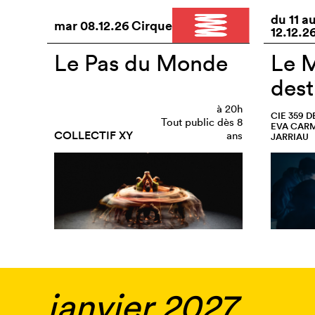
du
11
a
mar
08.12.26
Cirque
12.12.2
Le Pas du Monde
Le M
dest
à
20h
CIE 359 D
Tout public dès 8
EVA CAR
COLLECTIF XY
ans
JARRIAU
janvier 2027