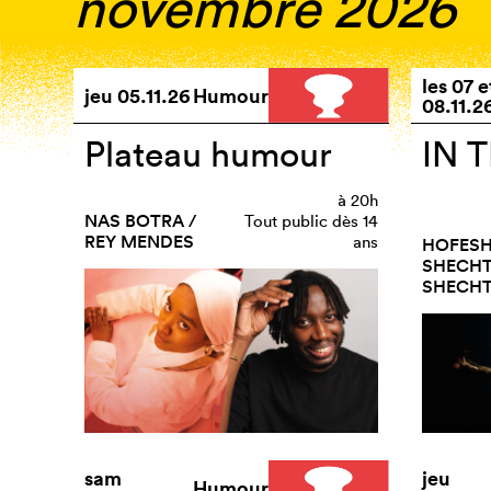
novembre 2026
les
07
e
jeu
05.11.26
Humour
08.11.2
Plateau humour
IN 
à
20h
NAS BOTRA /
Tout public dès 14
REY MENDES
ans
HOFES
SHECHT
SHECHTE
sam
jeu
Humour