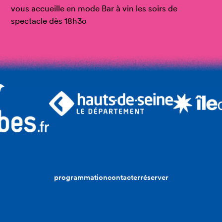
vous accueille en mode Bar à vin les soirs de
spectacle dès 18h3o
programmation
contacter
réserver