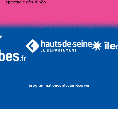
spectacle dès 18h3o
programmation
contacter
réserver