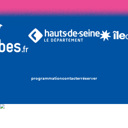
programmation
contacter
réserver