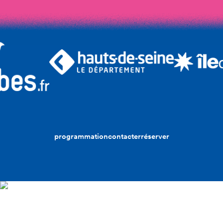
programmation
contacter
réserver