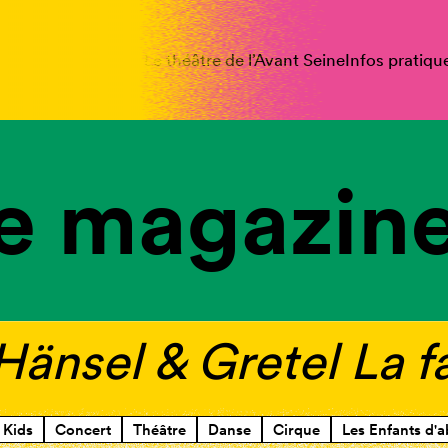
spectacles
Vous êtes
Le théâtre de l’Avant Seine
Infos pratiqu
e magazine
 Hänsel & Gretel La fa
Kids
Concert
Théâtre
Danse
Cirque
Les Enfants d'a