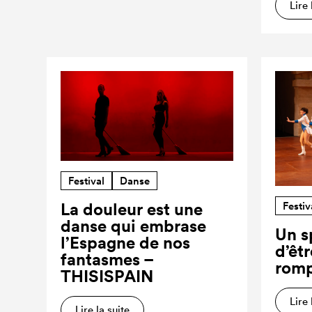
Lire 
Festival
Danse
Festiv
La douleur est une
danse qui embrase
Un s
l’Espagne de nos
d’êt
fantasmes –
romp
THISISPAIN
Lire 
Lire la suite