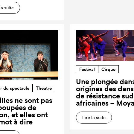
la suite
Festival
Cirque
Une plongée dans
origines des dan
r du spectacle
Théâtre
de résistance sud
illes ne sont pas
africaines – Moy
poupées de
on, et elles ont
Lire la suite
 mot à dire