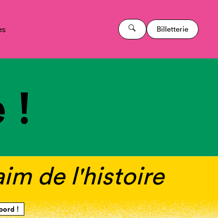
es
Billetterie
 !
im de l'histoire
bord !