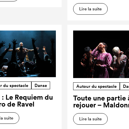
Lire la suite
r du spectacle
Danse
Autour du spectacle
Da
 : Le Requiem du
Toute une partie 
ro de Ravel
rejouer – Maldon
la suite
Lire la suite