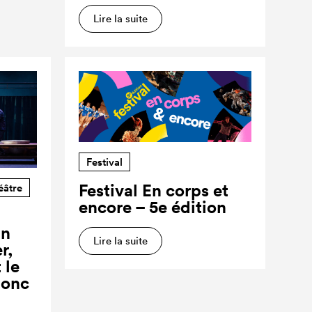
Lire la suite
Festival
Festival En corps et
éâtre
encore – 5e édition
un
Lire la suite
r,
 le
donc