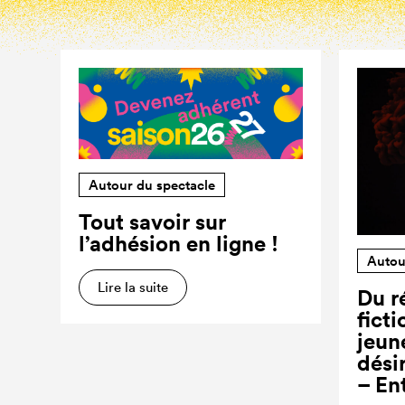
Autour du spectacle
Tout savoir sur
l’adhésion en ligne !
Autou
Lire la suite
Du ré
ficti
jeun
dési
– En