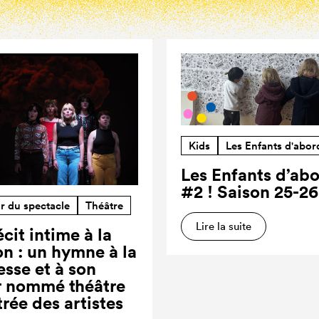
Kids
Les Enfants d'abor
Les Enfants d’ab
#2 ! Saison 25-26
r du spectacle
Théâtre
Lire la suite
cit intime à la
on : un hymne à la
esse et à son
r nommé théâtre
trée des artistes