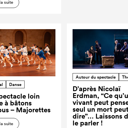
la suite
Autour du spectacle
Th
al
Danse
D’après Nicolaï
Erdman, “Ce qu’
pectacle loin
vivant peut pense
re à bâtons
seul un mort peut
us – Majorettes
dire”… Laissons 
le parler !
la suite