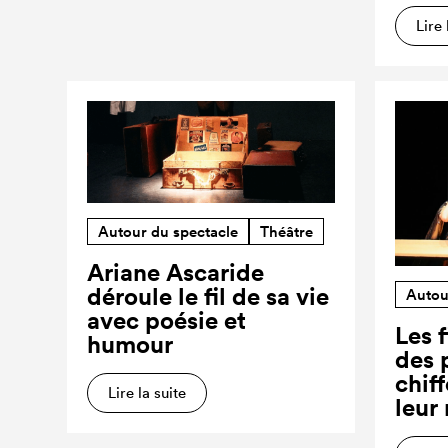
Lire 
Autour du spectacle
Théâtre
Ariane Ascaride
déroule le fil de sa vie
Autou
avec poésie et
Les f
humour
des 
chiff
Lire la suite
leur