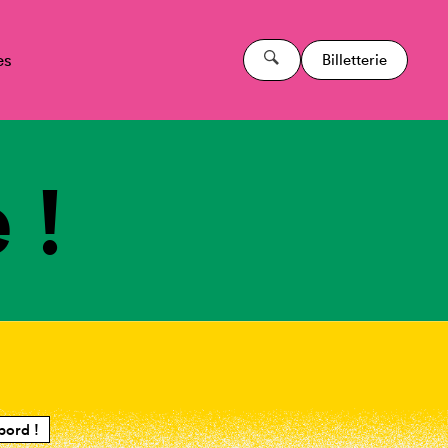
es
Billetterie
 !
bord !