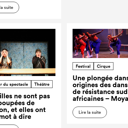
la suite
Festival
Cirque
Une plongée dans
origines des dan
r du spectacle
Théâtre
de résistance sud
illes ne sont pas
africaines – Moy
poupées de
on, et elles ont
Lire la suite
 mot à dire