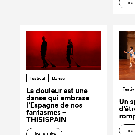
Lire 
Festival
Danse
Festiv
La douleur est une
danse qui embrase
Un s
l’Espagne de nos
d’êt
fantasmes –
romp
THISISPAIN
Lire 
Lire la suite