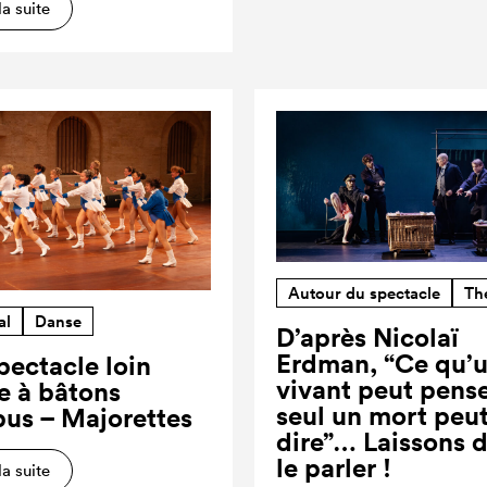
la suite
Autour du spectacle
Th
al
Danse
D’après Nicolaï
Erdman, “Ce qu’
pectacle loin
vivant peut pense
re à bâtons
seul un mort peut
us – Majorettes
dire”… Laissons 
le parler !
la suite