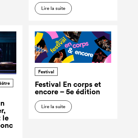
Lire la suite
Festival
Festival En corps et
éâtre
encore – 5e édition
un
Lire la suite
r,
 le
donc