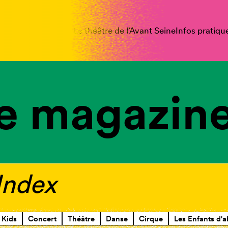
spectacles
Vous êtes
Le théâtre de l’Avant Seine
Infos pratiqu
e magazine
 Index
Kids
Concert
Théâtre
Danse
Cirque
Les Enfants d'a