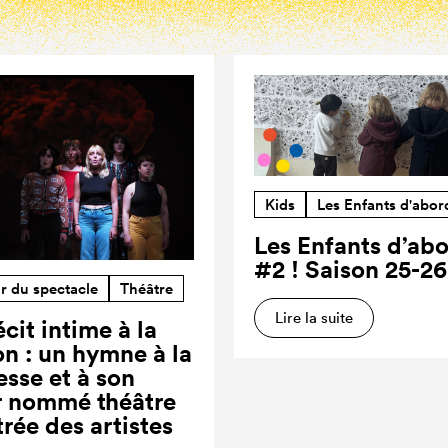
Kids
Les Enfants d'abor
Les Enfants d’ab
#2 ! Saison 25-26
r du spectacle
Théâtre
Lire la suite
cit intime à la
on : un hymne à la
esse et à son
r nommé théâtre
trée des artistes