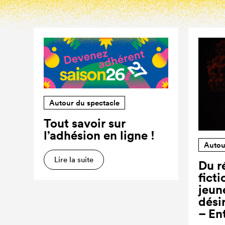
Autour du spectacle
Tout savoir sur
l’adhésion en ligne !
Autou
Lire la suite
Du ré
ficti
jeun
dési
– En