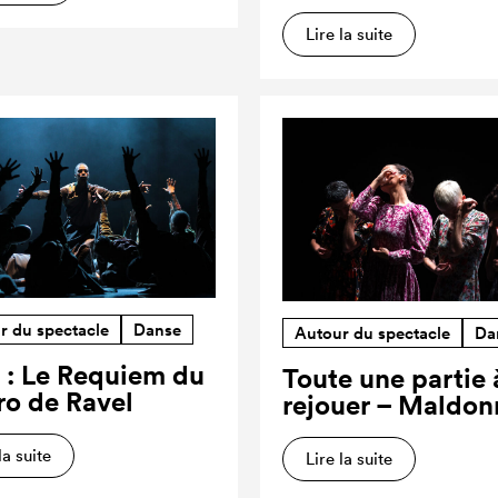
Lire la suite
r du spectacle
Danse
Autour du spectacle
Da
 : Le Requiem du
Toute une partie 
ro de Ravel
rejouer – Maldon
la suite
Lire la suite