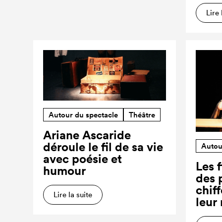
Lire 
Autour du spectacle
Théâtre
Ariane Ascaride
déroule le fil de sa vie
Autou
avec poésie et
Les f
humour
des 
chiff
Lire la suite
leur