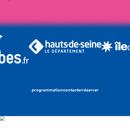
programmation
contacter
réserver