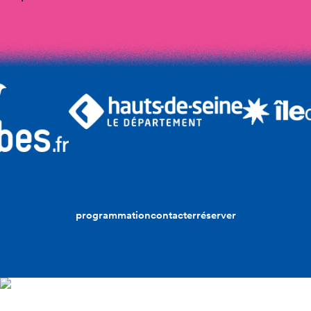
programmation
contacter
réserver