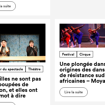
la suite
Festival
Cirque
Une plongée dans
origines des dan
r du spectacle
Théâtre
de résistance sud
illes ne sont pas
africaines – Moy
poupées de
on, et elles ont
Lire la suite
 mot à dire