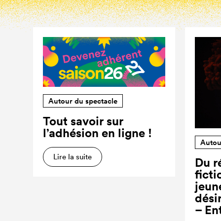
Autour du spectacle
Tout savoir sur
l’adhésion en ligne !
Autou
Lire la suite
Du ré
ficti
jeun
dési
– En