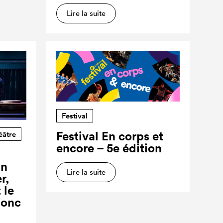
Lire la suite
Festival
Festival En corps et
éâtre
encore – 5e édition
un
Lire la suite
r,
 le
donc