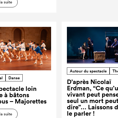
la suite
Autour du spectacle
Th
al
Danse
D’après Nicolaï
Erdman, “Ce qu’
pectacle loin
vivant peut pense
re à bâtons
seul un mort peut
us – Majorettes
dire”… Laissons 
le parler !
la suite