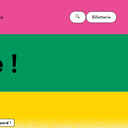
es
Billetterie
 !
bord !