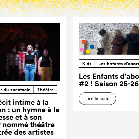
Kids
Les Enfants d'abor
Les Enfants d’ab
#2 ! Saison 25-26
r du spectacle
Théâtre
Lire la suite
cit intime à la
on : un hymne à la
esse et à son
r nommé théâtre
trée des artistes