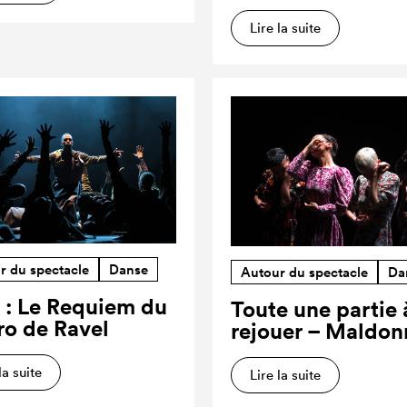
Lire la suite
r du spectacle
Danse
Autour du spectacle
Da
 : Le Requiem du
Toute une partie 
ro de Ravel
rejouer – Maldon
la suite
Lire la suite