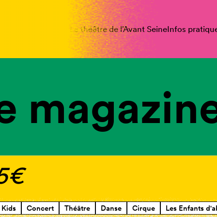
spectacles
Vous êtes
Le théâtre de l’Avant Seine
Infos pratiqu
e magazine
 5€
Kids
Concert
Théâtre
Danse
Cirque
Les Enfants d'a