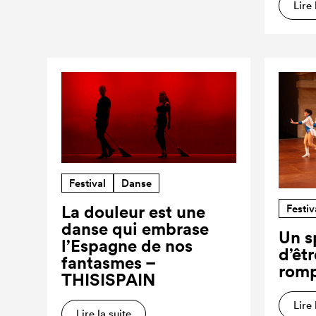
Lire 
Festival
Danse
Festiv
La douleur est une
danse qui embrase
Un s
l’Espagne de nos
d’êt
fantasmes –
romp
THISISPAIN
Lire 
Lire la suite