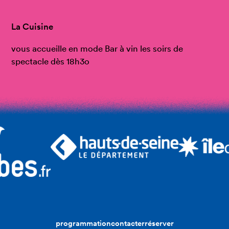
La Cuisine
vous accueille en mode Bar à vin les soirs de
spectacle dès 18h3o
programmation
contacter
réserver