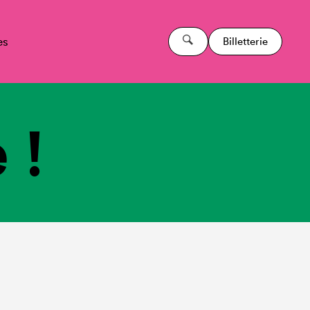
es
Billetterie
 !