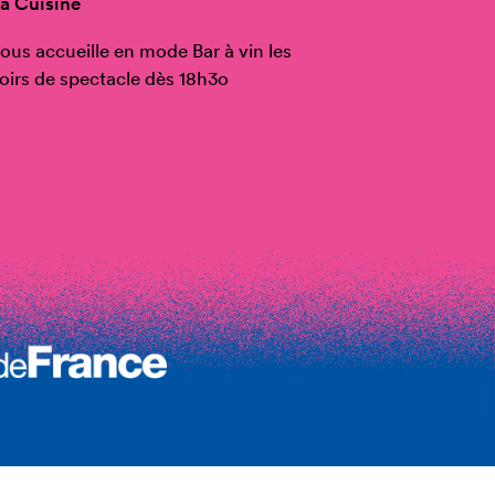
a Cuisine
ous accueille en mode Bar à vin les
oirs de spectacle dès 18h3o