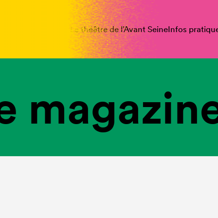
spectacles
Vous êtes
Le théâtre de l’Avant Seine
Infos pratiqu
e magazine