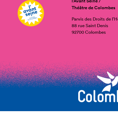
l’Avant Seine /
Théâtre de Colombes
Parvis des Droits de l
88 rue Saint Denis
92700 Colombes