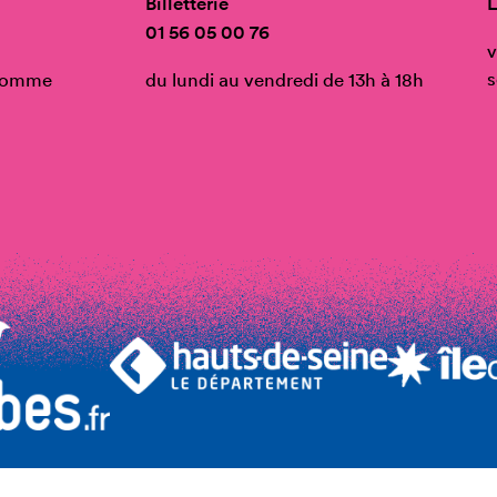
Billetterie
L
01 56 05 00 76
v
s
’Homme
du lundi au vendredi de 13h à 18h