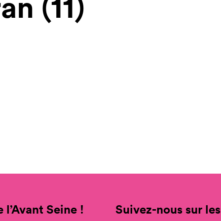
an (11)
 l’Avant Seine !
Suivez-nous sur les