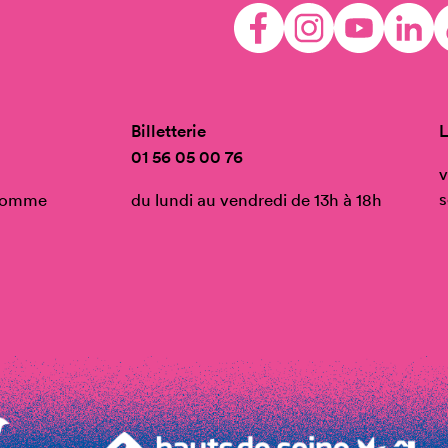
Billetterie
L
01 56 05 00 76
v
s
’Homme
du lundi au vendredi de 13h à 18h