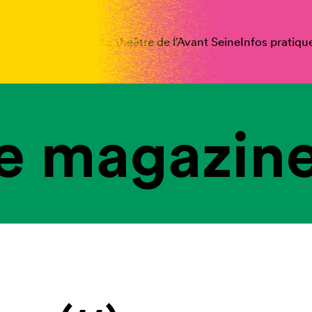
spectacles
Vous êtes
Le théâtre de l’Avant Seine
Infos pratiqu
e magazine