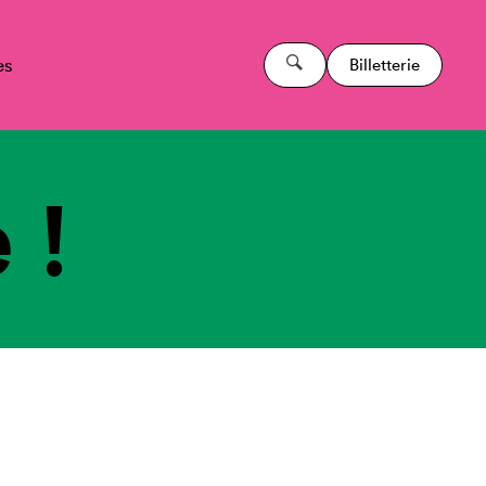
es
Billetterie
 !