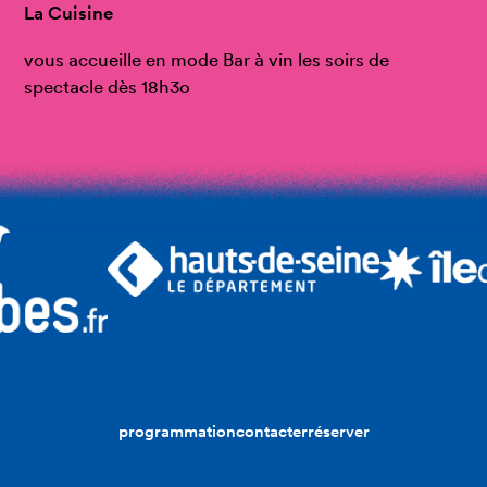
La Cuisine
vous accueille en mode Bar à vin les soirs de
spectacle dès 18h3o
programmation
contacter
réserver