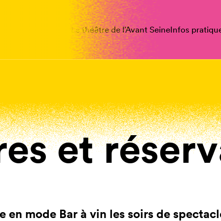
spectacles
Vous êtes
Le théâtre de l’Avant Seine
Infos pratiqu
res et réserv
e en mode Bar à vin les soirs de spectac