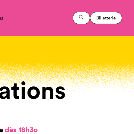
es
Billetterie
ations
le
dès 18h3o