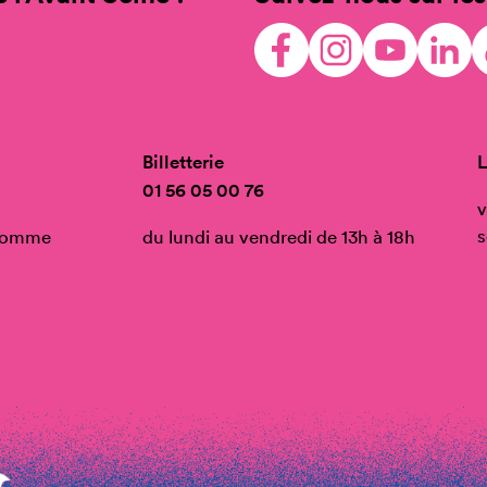
Billetterie
L
01 56 05 00 76
v
s
’Homme
du lundi au vendredi de 13h à 18h