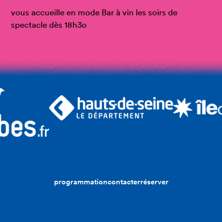
vous accueille en mode Bar à vin les soirs de
spectacle dès 18h3o
programmation
contacter
réserver