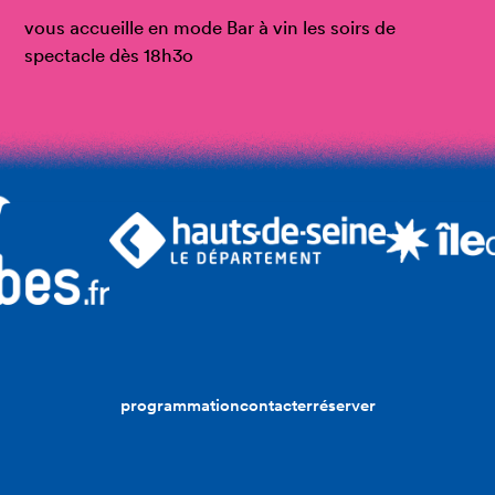
vous accueille en mode Bar à vin les soirs de
spectacle dès 18h3o
programmation
contacter
réserver