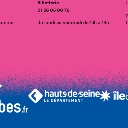
Billetterie
L
01 56 05 00 76
v
s
’Homme
du lundi au vendredi de 13h à 18h