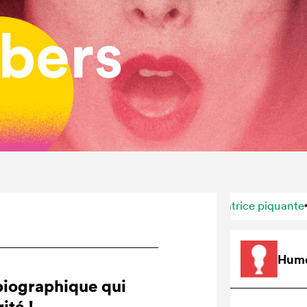
bers
bat providentiel
Commentatrice piquante
Humour au cent
•
•
Hum
biographique qui
ité !