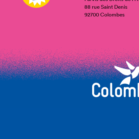
88 rue Saint Denis
92700 Colombes