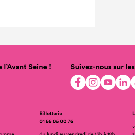
 l’Avant Seine !
Suivez-nous sur les
Billetterie
L
01 56 05 00 76
v
s
’Homme
du lundi au vendredi de 13h à 18h