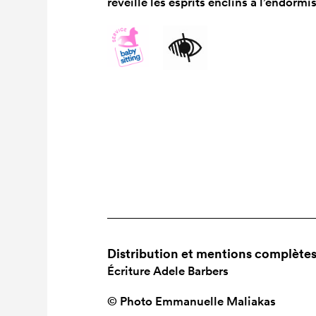
réveille les esprits enclins à l’endorm
Distribution et mentions complète
Écriture
Adele Barbers
© Photo
Emmanuelle Maliakas