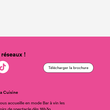
 réseaux !
Télécharger la brochure
a Cuisine
ous accueille en mode Bar à vin les
oirs de spectacle dès 18h3o