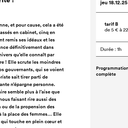
jeu 18.12.2
tarif B
ne, et pour cause, cela a été
de 5 € à 2
passés en cabinet, cinq en
nt remis ses idéaux et les
lance définitivement dans
Durée : 1h
nivers qu’elle connaît par
e ! Elle scrute les moindres
Programmatio
nos gouvernants, qui se voient
complète
ste sait tirer parti de
rdante n’épargne personne.
re semble plus à l’aise que
us faisant rire aussi des
 ou de la propension des
à la place des femmes… Elle
 qui touche en plein cœur et