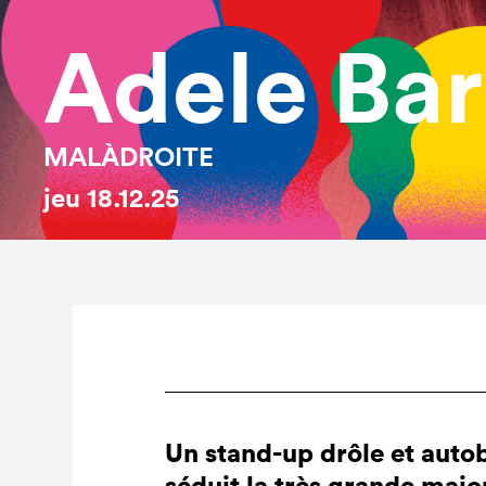
Adele Bar
MALÀDROITE
jeu
18.12.25
Commentatrice piquante
Humour au centre ?
Dé
•
•
Un stand-up drôle et auto
séduit la très grande major