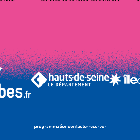
programmation
contacter
réserver