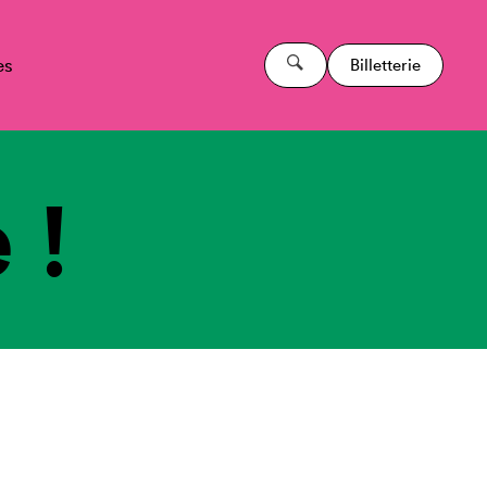
es
Billetterie
 !