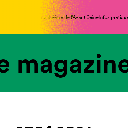
spectacles
Vous êtes
Le théâtre de l’Avant Seine
Infos pratiqu
e magazine