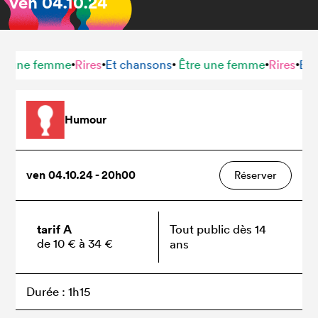
ven
04.10.24
 une femme
Rires
Et chansons
Être une femme
Rires
Et ch
•
•
•
•
•
Humour
ven 04.10.24 - 20h00
Réserver
tarif A
Tout public dès 14
de 10 € à 34 €
ans
Durée : 1h15