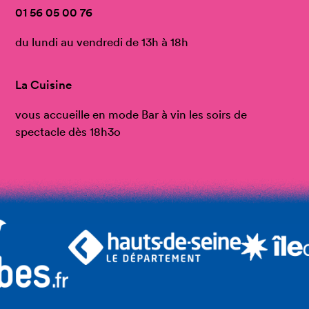
01 56 05 00 76
du lundi au vendredi de 13h à 18h
La Cuisine
vous accueille en mode Bar à vin les soirs de
spectacle dès 18h3o